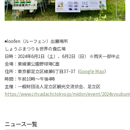
◾️loofen（ルーフェン）出展場所
しょうぶまつり＆世界の食広場
日時：2024年6月1日（土）、6月2日（日） ※雨天一部中止
会場：東綾瀬公園野球場C面
住所：東京都足立区綾瀬6丁目37−37（
Google Map
）
時間：午前10時〜午後4時
主催：一般財団法人足立区観光交流協会、足立区
https://www.city.adachi.tokyo.jp/midori/event/2024syoubum
ニュース一覧