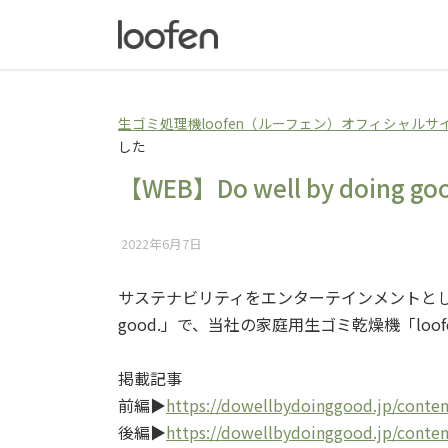
生ゴミ乾燥機loo
生ゴミ処理機loofen（ルーフェン）オフィシャルサ
した
【WEB】Do well by doing
2022年6月7日
サステナビリティをエンターテインメントとして情報発
good.」で、当社の家庭用生ゴミ乾燥機「lo
掲載記事
前編▶
https://dowellbydoinggood.jp/conten
後編▶
https://dowellbydoinggood.jp/conten